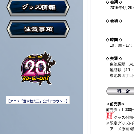
◇ 会期 ◇
2016年4月2
◇ 会場 ◇
◇ 時間 ◇
10：00 - 1
◇ 交通 ◇
東池袋駅（東京
池袋駅（JR・
東池袋四丁目停
【アニメ『遊☆戯☆王』公式アカウント】
＜前売券＞
前売券：1,00
グッズ付前売
※限定グッズ内
アニメ原画複製